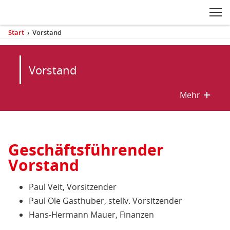
Zum Inhaltsbereich der Seite
Zum Fußbereich der Seite
Kopfbereich
Sprungmarken-
Hauptnavigation
M
Navigation
ei
Start
›
Vorstand
(aktuell)
Sie
sind
Inhaltsbereich
hier
Vorstand
Mehr
mehr/w
Geschäftsführender
Vorstand
Vorstand
Paul Veit, Vorsitzender
Paul Ole Gasthuber, stellv. Vorsitzender
Hans-Hermann Mauer, Finanzen